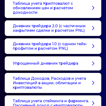
Таблица учета Криптовалют с
обновлением цен и расчетом
доходности
Дневник трейдера 2.0 (с частичным
закрытием сделки и расчетом PNL)
Дневник трейдера 1.0 (с одним тейк-
профитом и расчетом PNL)
Упрощенный дневник трейдера
Таблица Доходов, Расходов и учета
Инвестиций в акции, облигации и
криптовалюты
Таблица учета стейкинга и фарминга.
Пассивный доход с криптовалюты