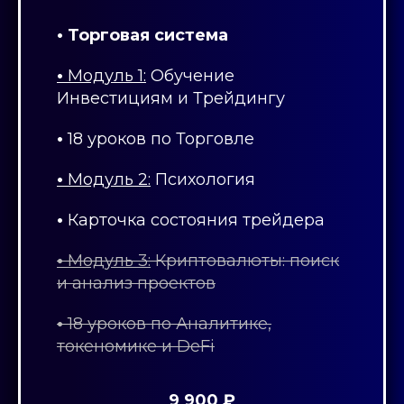
• Торговая система
•
Модуль 1:
Обучение
Инвестициям и Трейдингу
•
18 уроков по Торговле
•
Модуль 2:
Психология
•
Карточка состояния трейдера
•
Модуль 3:
Криптовалюты: поиск
и анализ проектов
•
18 уроков по Аналитике,
токеномике и DeFi
9 900 ₽