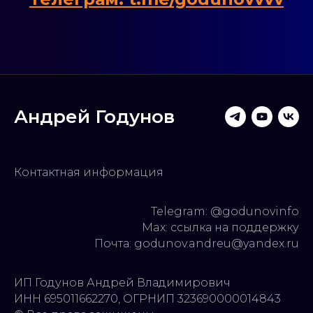
Андрей Годунов
Контактная информация
Telegram:
@godunovinfo
Max:
ссылка на поддержку
Почта:
godunov.andreu@yandex.ru
ИП Годунов Андрей Владимирович
ИНН 695011662270, ОГРНИП 323690000014843