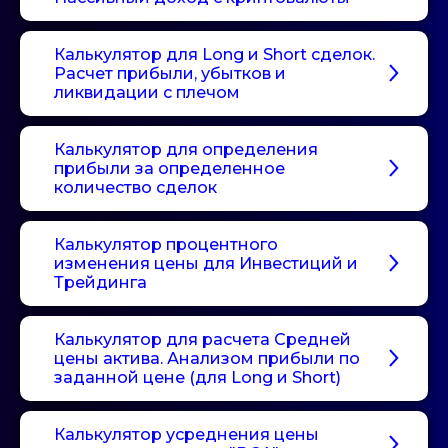
Калькулятор для Long и Short сделок.
Расчет прибыли, убытков и
ликвидации с плечом
Калькулятор для определения
прибыли за определенное
количество сделок
Калькулятор процентного
изменения цены для Инвестиций и
Трейдинга
Калькулятор для расчета Средней
цены актива. Анализом прибыли по
заданной цене (для Long и Short)
Калькулятор усреднения цены