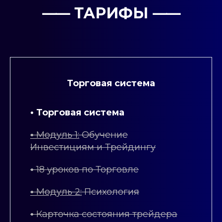
⸺
ТАРИФЫ
⸺
Торговая система
• Торговая система
•
Модуль 1:
Обучение
Инвестициям и Трейдингу
•
18 уроков по Торговле
•
Модуль 2:
Психология
•
Карточка состояния трейдера