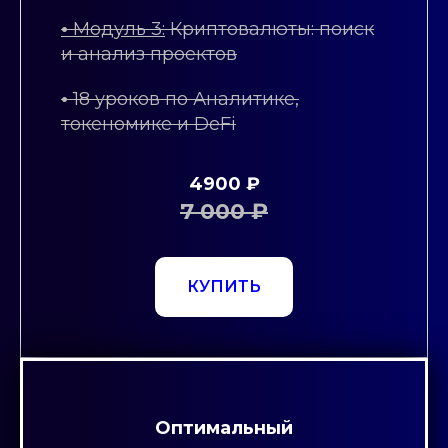
•
Модуль 3:
Криптовалюты: поиск
и анализ проектов
•
18 уроков по Аналитике,
токеномике и DeFi
4900 ₽
7 000 ₽
КУПИТЬ
Оптимальный